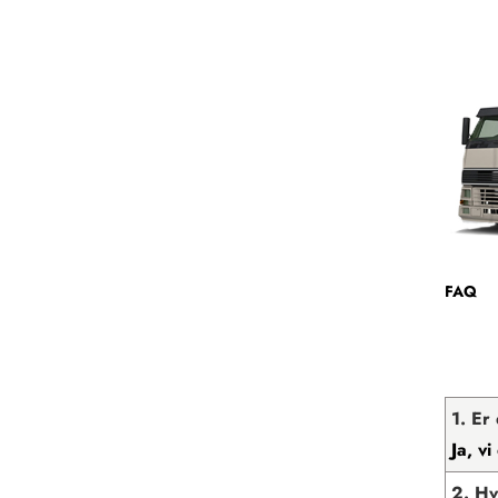
FAQ
1. Er
Ja, v
2. Hv