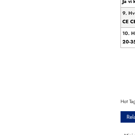
Ja vi 
9. Hv
CE C
10. H
20-3
Hot Tag
Rel