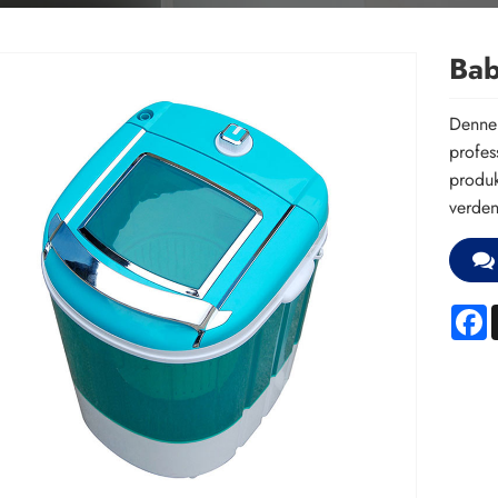
Bab
Denne 
profes
produk
verden
F