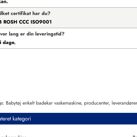
kan.
ilket certifikat har du?
B ROSH CCC ISO9001
vor lang er din leveringstid?
5 dage.
s: Babytøj enkelt badekar vaskemaskine, producenter, leverandører, f
ateret kategori