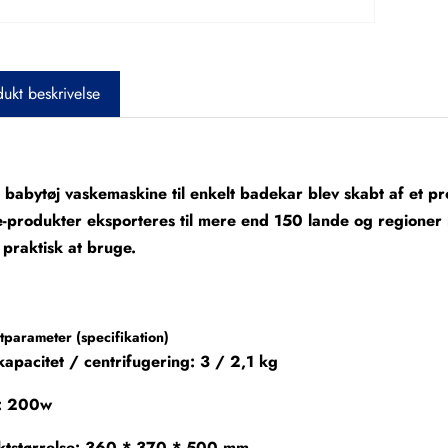
ukt beskrivelse
babytøj vaskemaskine til enkelt badekar blev skabt af et pro
-produkter eksporteres til mere end 150 lande og regioner 
praktisk at bruge.
parameter (specifikation)
apacitet / centrifugering: 3 / 2,1 kg
t: 200w
ktstørrelse: 360 * 370 * 500 mm