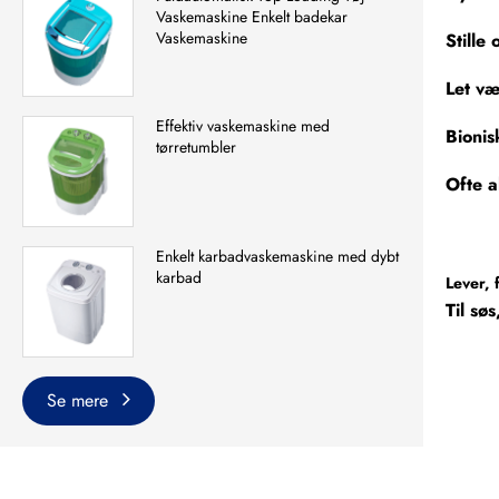
Vaskemaskine Enkelt badekar
Vaskemaskine
Stille
Let væ
Effektiv vaskemaskine med
Bionis
tørretumbler
Ofte a
Enkelt karbadvaskemaskine med dybt
karbad
Lever, 
Til sø
Se mere