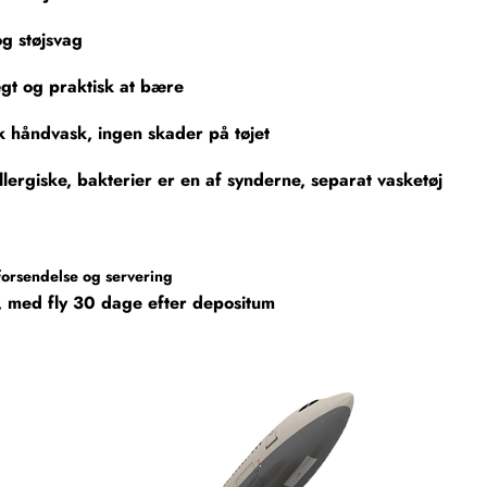
 og støjsvag
gt og praktisk at bære
k håndvask, ingen skader på tøjet
llergiske, bakterier er en af ​​synderne, separat vasketøj
forsendelse og servering
s, med fly 30 dage efter depositum