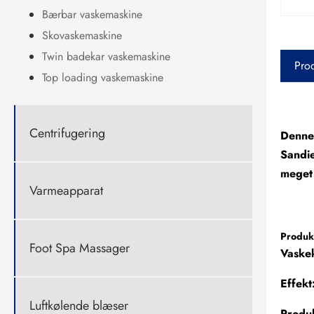
Bærbar vaskemaskine
Skovaskemaskine
Twin badekar vaskemaskine
Prod
Top loading vaskemaskine
Centrifugering
Denne 
Sandie
meget 
Varmeapparat
Produkt
Foot Spa Massager
Vaskek
Effek
Luftkølende blæser
Produ