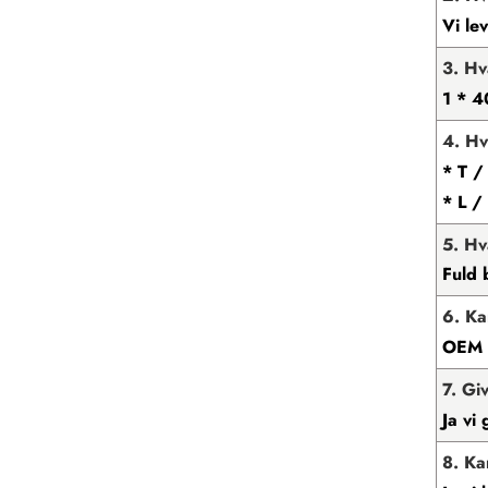
Vi le
3. H
1 * 
4. Hv
* T /
* L /
5. Hv
Fuld 
6. Ka
OEM e
7. Gi
Ja vi 
8. Ka