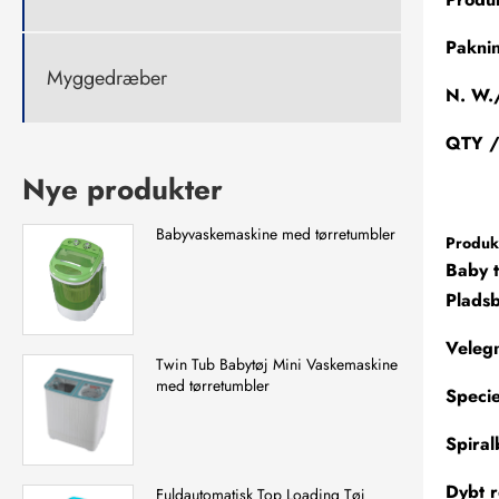
Pakni
Myggedræber
N. W.
QTY /
Nye produkter
Babyvaskemaskine med tørretumbler
Produk
Baby t
Plads
Velegn
Twin Tub Babytøj Mini Vaskemaskine
med tørretumbler
Specie
Spiral
Dybt r
Fuldautomatisk Top Loading Tøj