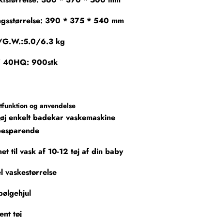
ngsstørrelse: 390 * 375 * 540 mm
/G.W.:5.0/6.3 kg
 40HQ: 900stk
tfunktion og anvendelse
øj enkelt badekar vaskemaskine
besparende
et til vask af 10-12 tøj af din baby
l vaskestørrelse
bølgehjul
ent tøj