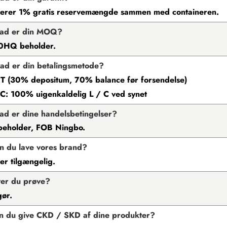
verer 1% gratis reservemængde sammen med containeren.
vad er din MOQ?
40HQ beholder.
ad er din betalingsmetode?
 T (30% depositum, 70% balance før forsendelse)
 C: 100% uigenkaldelig L / C ved synet
ad er dine handelsbetingelser?
beholder, FOB Ningbo.
n du lave vores brand?
r tilgængelig.
ver du prøve?
gør.
n du give CKD / SKD af dine produkter?