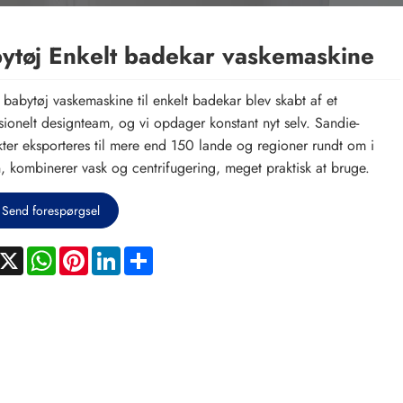
ytøj Enkelt badekar vaskemaskine
babytøj vaskemaskine til enkelt badekar blev skabt af et
sionelt designteam, og vi opdager konstant nyt selv. Sandie-
ter eksporteres til mere end 150 lande og regioner rundt om i
, kombinerer vask og centrifugering, meget praktisk at bruge.
Send forespørgsel
acebook
X
WhatsApp
Pinterest
LinkedIn
Share