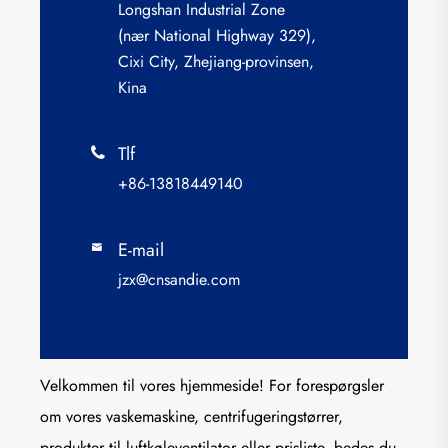
Longshan Industrial Zone
(nær National Highway 329),
Cixi City, Zhejiang-provinsen,
Kina
Tlf

+86-13818449140
E-mail

jzx@cnsandie.com
Velkommen til vores hjemmeside! For forespørgsler
om vores vaskemaskine, centrifugeringstørrer,
produkter til luftkøleventilator eller prisliste, bedes du