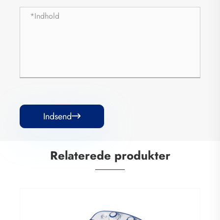
Indsend

Relaterede produkter
Lille vaskemaskine baby