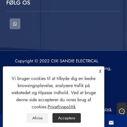
FØLG OS
Copyright © 2022 CIXI SANDIE ELECTRICAL
APPLIANCE CO.,LTD. Vaskemaskine, centrifugering,
X
luftkøler. Alle rettigheder forbeholdes.
Vi bruger cookies til at tilbyde dig en bedre
browsingoplevelse, analysere trafik på
webstedet og tilpasse indhold. Ved at bruge
denne side accepterer du vores brug af
cookies.
Privatlivspolitik
Links
Sitemap
RSS
XML
Privatlivspolitik
Afvise
Acceptere



