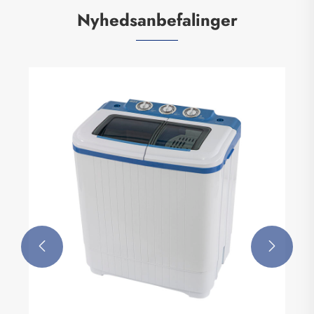
Nyhedsanbefalinger
Funktioner af stående Air Conditioner Air
Cooling Fan
Se mere >>

