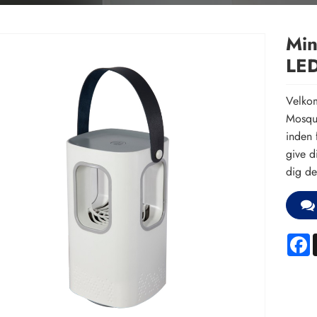
Min
LED
Velkom
Mosqui
inden 
give d
dig de
F