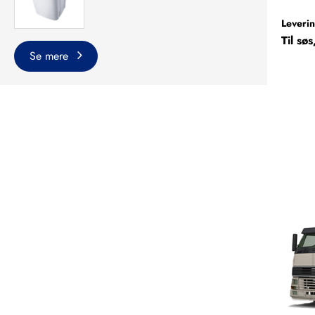
Leverin
Til sø
Se mere