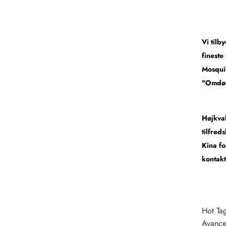
Vi tilb
fineste
Mosquit
"Omdøm
Højkval
tilfred
Kina fo
kontakt
Hot Ta
Avance