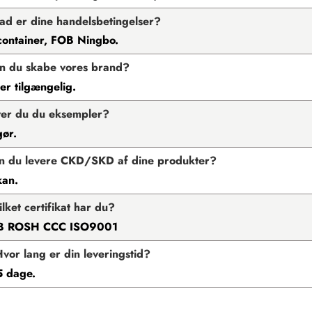
ad er dine handelsbetingelser?
container, FOB Ningbo.
n du skabe vores brand?
r tilgængelig.
ver du du eksempler?
gør.
n du levere CKD/SKD af dine produkter?
kan.
ilket certifikat har du?
B ROSH CCC ISO9001
vor lang er din leveringstid?
5 dage.