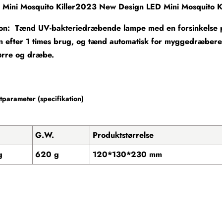
Mini Mosquito Killer2023 New Design LED Mini Mosquito Kille
on: Tænd UV-bakteriedræbende lampe med en forsinkelse på
 efter 1 times brug, og tænd automatisk for myggedræberen
 tørre og dræbe.
parameter (specifikation)
G.W.
Produktstørrelse
g
620 g
120*130*230 mm