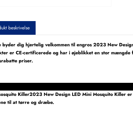
ukt beskrivelse
 byder dig hjertelig velkommen til engros 2023 New Design 
ter er CE-certificerede og har i øjeblikket en stor mængde f
srabatte priser.
Mosquito Killer2023 Nyt design LED Mini Mosquito Kil
osquito Killer2023 New Design LED Mini Mosquito Killer er li
e til at tørre og dræbe.