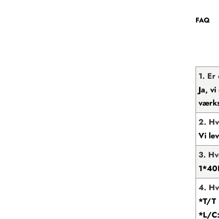
FAQ
1. Er
Ja, v
værks
2. Hv
Vi le
3. H
1*40
4. Hv
*T/T 
*L/C: