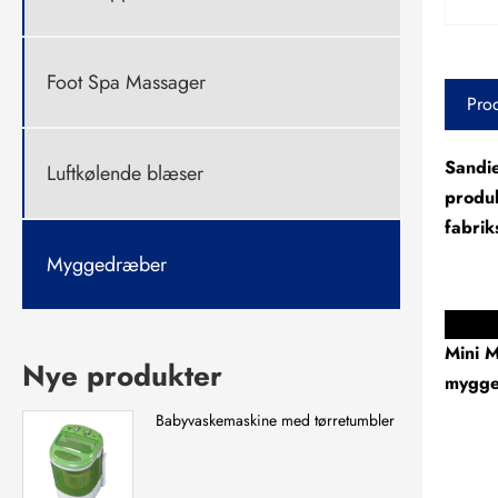
Foot Spa Massager
Prod
Sandie
Luftkølende blæser
produk
fabrik
Myggedræber
Mini 
Mini M
Nye produkter
myggen
Babyvaskemaskine med tørretumbler