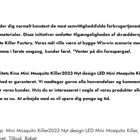
yder dig normalt konstant de mest samvittighedsfulde forbrugertjene
 materialer. Disse initiativer omfatter tilgængeligheden af ​​skrædder
o Killer Factory. Vores mål ville være at bygge Win-win scenarie med 
me i første omgang, kunder først. "Venter på din forespørgsel.
itets Kina Mini Mosquito Killer2023 Nyt design LED Mini Mosquito Kill
shed er garanteret. Vi modtager gerne alle henvendelser og kommenta
r vores kunder. Hvis du er interesseret i nogle af vores produkter el
e os nu. At arbejde med os vil spare dig penge og tid.
gs: Mini Mosquito Killer2023 Nyt design LED Mini Mosquito Killer,
ret, Tilbud, Rabat