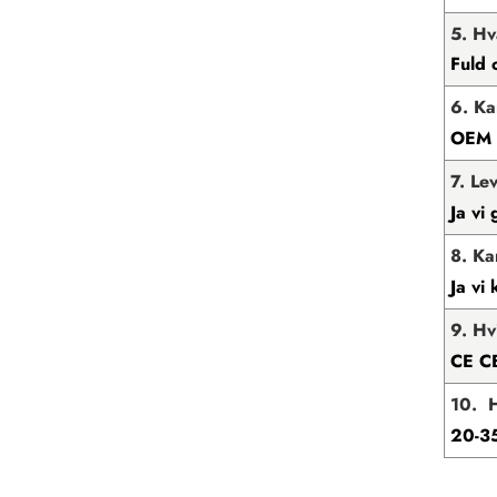
5. Hv
Fuld 
6. Ka
OEM e
7. Le
Ja vi 
8. Ka
Ja vi 
9. Hv
CE C
10. H
20-3