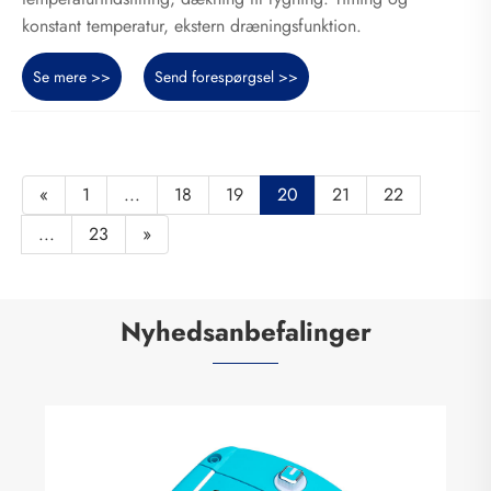
konstant temperatur, ekstern dræningsfunktion.
Se mere >>
Send forespørgsel >>
«
1
...
18
19
20
21
22
...
23
»
Nyhedsanbefalinger