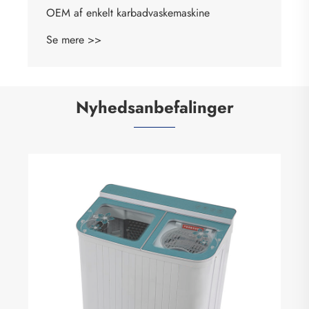
Nyhedsanbefalinger
Drum vaskemaskine er stadig bølge hjul
vaskemaskine god
Se mere >>