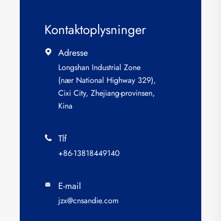
Kontaktoplysninger
Adresse

Longshan Industrial Zone
(nær National Highway 329),
Cixi City, Zhejiang-provinsen,
Kina
Tlf

+86-13818449140
E-mail

jzx@cnsandie.com