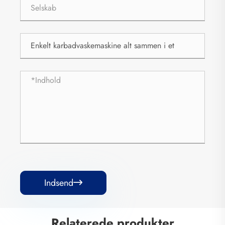
Indsend

Relaterede produkter