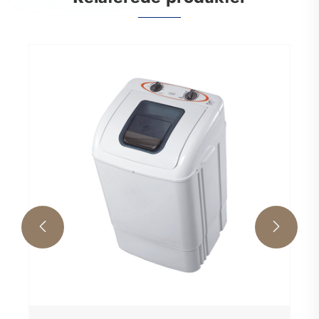
Enkelt vaskemaskine med tørretumbler
Se mere >>

