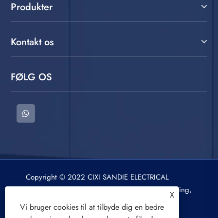
Produkter
Kontakt os
FØLG OS
Copyright © 2022 CIXI SANDIE ELECTRICAL
APPLIANCE CO.,LTD. Vaskemaskine, centrifugering,
X
luftkøler. Alle rettigheder forbeholdes.
Vi bruger cookies til at tilbyde dig en bedre