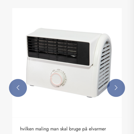
Hvorfor vælge en bærbar vaskemaskine til
moderne livsstil?
Se mere >>

