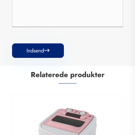
Indsend

Relaterede produkter
Top loading sko vaskemaskine
Se mere >>