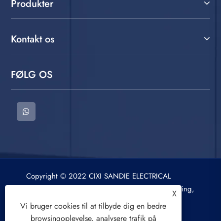
Produkter
Kontakt os
FØLG OS
Copyright © 2022 CIXI SANDIE ELECTRICAL
APPLIANCE CO.,LTD. Vaskemaskine, centrifugering,
X
luftkøler. Alle rettigheder forbeholdes.
Vi bruger cookies til at tilbyde dig en bedre
browsingoplevelse, analysere trafik på