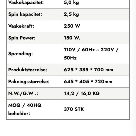
Vaskekapacitet:
5,0 kg
Spin kapacitet:
2,5 kg
Vaskekraft:
250 W
Spin Power:
150 W.
110V / 60Hz ~ 220V /
Spænding:
50Hz
Produktstørrelse:
625 * 385 * 700 mm
Pakningsstørrelse:
645 * 405 * 720mm
N.W./G.W .:
14,2 / 16,0 KG
MOQ / 40HQ
370 STK
beholder: