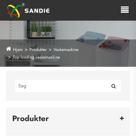
Hjem
Produkter
Vaskemaskine
Top loading vaskemaskine
Produkter