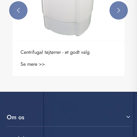


Centrifugal tøjtørrer - et godt valg
Se mere >>
Om os