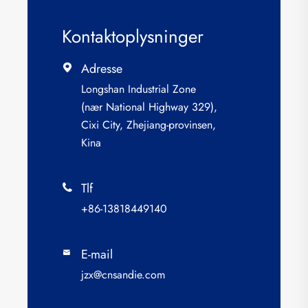
Kontaktoplysninger
Adresse

Longshan Industrial Zone
(nær National Highway 329),
Cixi City, Zhejiang-provinsen,
Kina
Tlf

+86-13818449140
E-mail

jzx@cnsandie.com