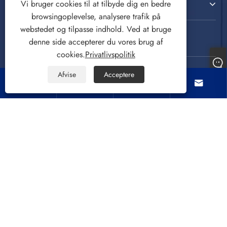
Kontakt os
Vi bruger cookies til at tilbyde dig en bedre
browsingoplevelse, analysere trafik på
webstedet og tilpasse indhold. Ved at bruge
FØLG OS
denne side accepterer du vores brug af
cookies.
Privatlivspolitik
Afvise
Acceptere




Copyright © 2022 CIXI SANDIE ELECTRICAL
APPLIANCE CO.,LTD. Vaskemaskine, centrifugering,
luftkøler. Alle rettigheder forbeholdes.