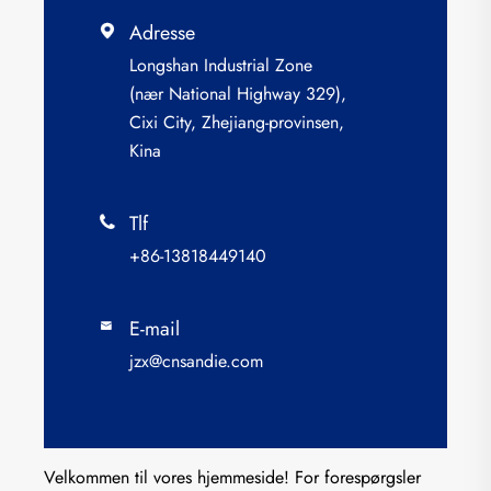
Adresse

Longshan Industrial Zone
(nær National Highway 329),
Cixi City, Zhejiang-provinsen,
Kina
Tlf

+86-13818449140
E-mail

jzx@cnsandie.com
Velkommen til vores hjemmeside! For forespørgsler