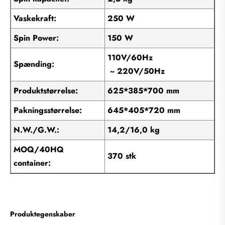
Vaskekraft:
250 W
Spin Power:
150 W
110V/60Hz
Spænding:
~ 220V/50Hz
Produktstørrelse:
625*385*700 mm
Pakningsstørrelse:
645*405*720 mm
N.W./G.W.:
14,2/16,0 kg
MOQ/40HQ
370 stk
container:
Produktegenskaber