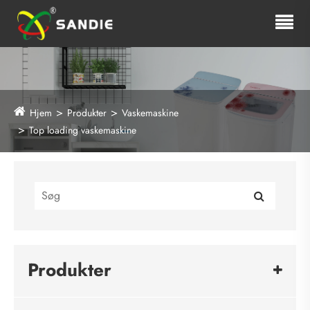
Hjem
Produkter
Vaskemaskine
Top loading vaskemaskine
Produkter