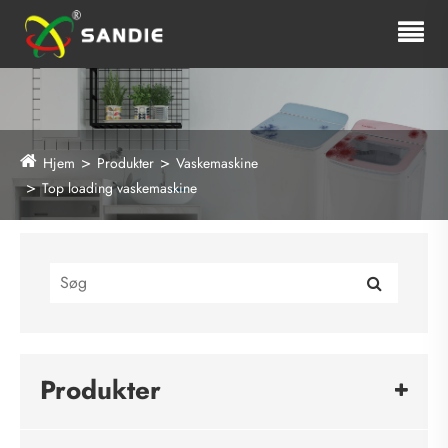
Hjem
Produkter
Vaskemaskine
Top loading vaskemaskine
Produkter