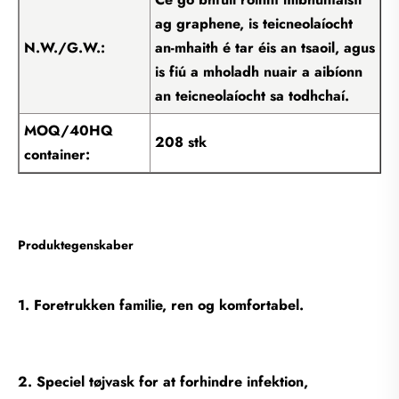
ag graphene, is teicneolaíocht
N.W./G.W.:
an-mhaith é tar éis an tsaoil, agus
is fiú a mholadh nuair a aibíonn
an teicneolaíocht sa todhchaí.
MOQ/40HQ
208 stk
container:
Produktegenskaber
1. Foretrukken familie, ren og komfortabel.
2. Speciel tøjvask for at forhindre infektion,