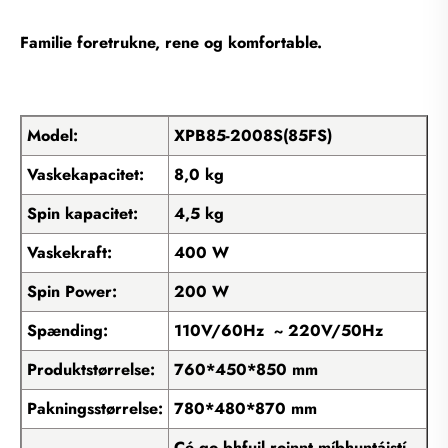
Familie foretrukne, rene og komfortable.
Model:
XPB85-2008S(85FS)
Vaskekapacitet:
8,0 kg
Spin kapacitet:
4,5 kg
Vaskekraft:
400 W
Spin Power:
200 W
Spænding:
110V/60Hz ~ 220V/50Hz
Produktstørrelse:
760*450*850 mm
Pakningsstørrelse:
780*480*870 mm
Cé go bhfuil roinnt míbhuntáistí